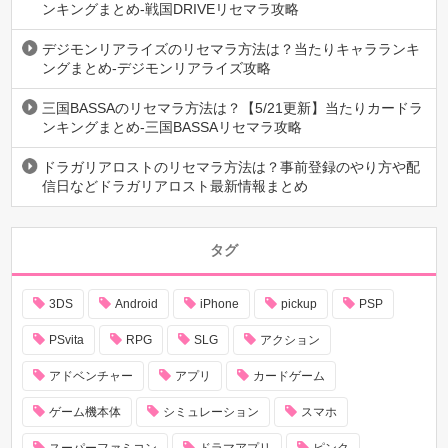
ンキングまとめ-戦国DRIVEリセマラ攻略
デジモンリアライズのリセマラ方法は？当たりキャラランキ
ングまとめ-デジモンリアライズ攻略
三国BASSAのリセマラ方法は？【5/21更新】当たりカードラ
ンキングまとめ-三国BASSAリセマラ攻略
ドラガリアロストのリセマラ方法は？事前登録のやり方や配
信日などドラガリアロスト最新情報まとめ
タグ
3DS
Android
iPhone
pickup
PSP
PSvita
RPG
SLG
アクション
アドベンチャー
アプリ
カードゲーム
ゲーム機本体
シミュレーション
スマホ
スーパーファミコン
ドラマアプリ
ピンク