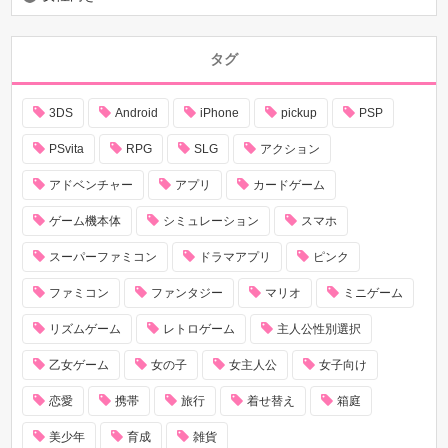
タグ
3DS
Android
iPhone
pickup
PSP
PSvita
RPG
SLG
アクション
アドベンチャー
アプリ
カードゲーム
ゲーム機本体
シミュレーション
スマホ
スーパーファミコン
ドラマアプリ
ピンク
ファミコン
ファンタジー
マリオ
ミニゲーム
リズムゲーム
レトロゲーム
主人公性別選択
乙女ゲーム
女の子
女主人公
女子向け
恋愛
携帯
旅行
着せ替え
箱庭
美少年
育成
雑貨