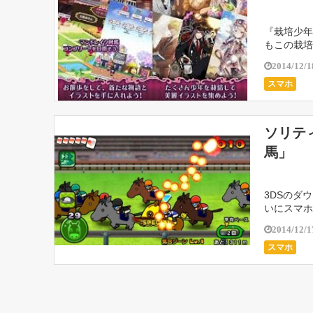
『栽培少年
もこの栽培
る、という
2014/12/1
スマホ
ソリテ
馬」
3DSのダ
いにスマホ
スの合間に
2014/12/1
スマホ