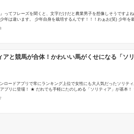
』ってフレーズを聞くと、文字だけだと農業男子を想像しそうですよね
少年は違います。 少年自身を栽培するんです！！！わぁお(笑) 少年を
衝撃度とイラストのキレイさ、作り込みから早くも […]
8
ィアと競馬が合体！かわいい馬がくせになる「ソ
ウンロードアプリで常にランキング上位で女性にも大人気だったソリテ
アプリに登場！ ★ だれでも手軽にたのしめる「ソリティア」が基本！ 
登場する個性的なキャラクターたち！ ★ 育 […]
7