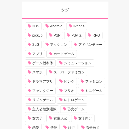
タグ
3DS
Android
iPhone
pickup
PSP
PSvita
RPG
SLG
アクション
アドベンチャー
アプリ
カードゲーム
ゲーム機本体
シミュレーション
スマホ
スーパーファミコン
ドラマアプリ
ピンク
ファミコン
ファンタジー
マリオ
ミニゲーム
リズムゲーム
レトロゲーム
主人公性別選択
乙女ゲーム
女の子
女主人公
女子向け
恋愛
携帯
旅行
着せ替え