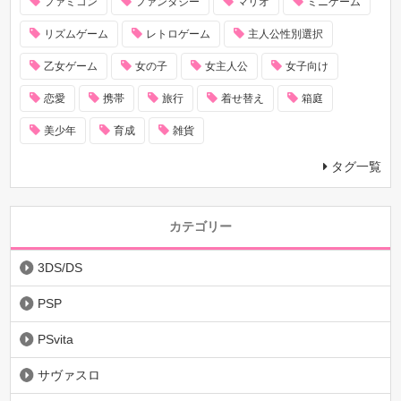
ファミコン
ファンタジー
マリオ
ミニゲーム
リズムゲーム
レトロゲーム
主人公性別選択
乙女ゲーム
女の子
女主人公
女子向け
恋愛
携帯
旅行
着せ替え
箱庭
美少年
育成
雑貨
タグ一覧
カテゴリー
3DS/DS
PSP
PSvita
サヴァスロ