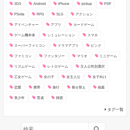
3DS
Android
iPhone
pickup
PSP
PSvita
RPG
SLG
アクション
アドベンチャー
アプリ
カードゲーム
ゲーム機本体
シミュレーション
スマホ
スーパーファミコン
ドラマアプリ
ピンク
ファミコン
ファンタジー
マリオ
ミニゲーム
リズムゲーム
レトロゲーム
主人公性別選択
乙女ゲーム
女の子
女主人公
女子向け
恋愛
携帯
旅行
着せ替え
箱庭
美少年
育成
雑貨
タグ一覧