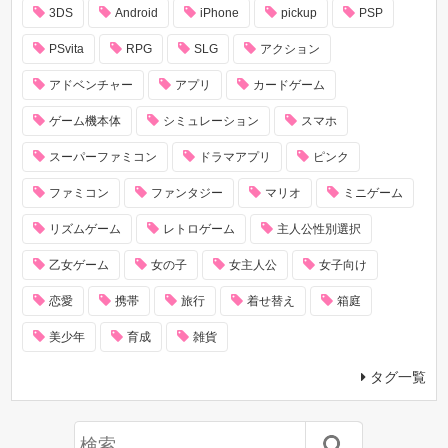
3DS
Android
iPhone
pickup
PSP
PSvita
RPG
SLG
アクション
アドベンチャー
アプリ
カードゲーム
ゲーム機本体
シミュレーション
スマホ
スーパーファミコン
ドラマアプリ
ピンク
ファミコン
ファンタジー
マリオ
ミニゲーム
リズムゲーム
レトロゲーム
主人公性別選択
乙女ゲーム
女の子
女主人公
女子向け
恋愛
携帯
旅行
着せ替え
箱庭
美少年
育成
雑貨
タグ一覧