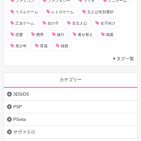
ファミコン
ファンタジー
マリオ
ミニゲーム
リズムゲーム
レトロゲーム
主人公性別選択
乙女ゲーム
女の子
女主人公
女子向け
恋愛
携帯
旅行
着せ替え
箱庭
美少年
育成
雑貨
タグ一覧
カテゴリー
3DS/DS
PSP
PSvita
サヴァスロ